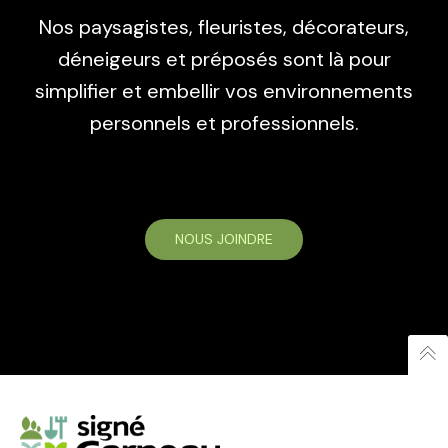
É
v
Nos paysagistes, fleuristes, décorateurs,
déneigeurs et préposés sont là pour
v
i
simplifier et embellir vos environnements
personnels et professionnels.
è
g
n
a
NOUS JOINDRE
e
t
m
i
e
o