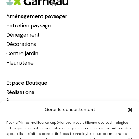
n
n
t
Aménagement paysager
d
Entretien paysager
s
Déneigement
e
Décorations
Centre jardin
v
Fleuristerie
u
Espace Boutique
e
Réalisations
À propos
Gérer le consentement
s
Carrières
Nous joindre
Pour offrir les meilleures expériences, nous utilisons des technologies
É
telles que les cookies pour stocker et/ou accéder aux informations des
appareils. Le fait de consentir à ces technologies nous permettra de
Victoriaville – siège social