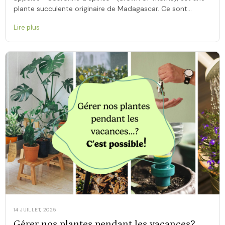
plante succulente originaire de Madagascar. Ce sont
ses tiges couvertes d’épines et ses bractées colorées très
Lire plus
florifères qui lui ont valu […]
14 JUILLET, 2025
Gérer nos plantes pendant les vacances?