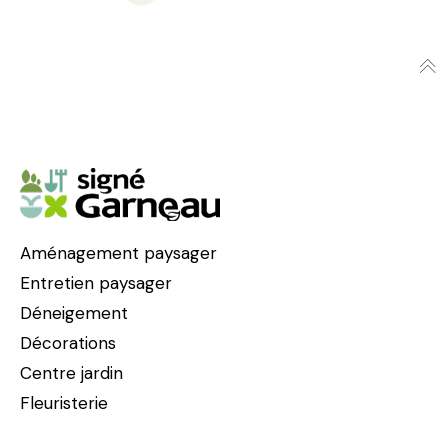
P
a
g
i
n
Aménagement paysager
a
Entretien paysager
Déneigement
t
Décorations
Centre jardin
i
Fleuristerie