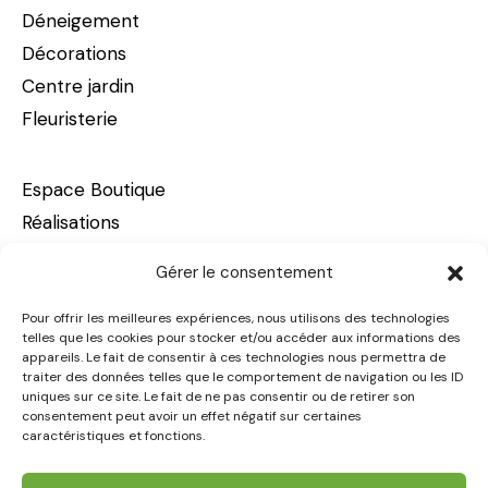
Déneigement
Décorations
Centre jardin
Fleuristerie
Espace Boutique
Réalisations
À propos
Gérer le consentement
Carrières
Nous joindre
Pour offrir les meilleures expériences, nous utilisons des technologies
telles que les cookies pour stocker et/ou accéder aux informations des
appareils. Le fait de consentir à ces technologies nous permettra de
traiter des données telles que le comportement de navigation ou les ID
Victoriaville – siège social
uniques sur ce site. Le fait de ne pas consentir ou de retirer son
consentement peut avoir un effet négatif sur certaines
29, boulevard Arthabaska Est
caractéristiques et fonctions.
Victoriaville (Québec) G6T 0S5
819 758-3887