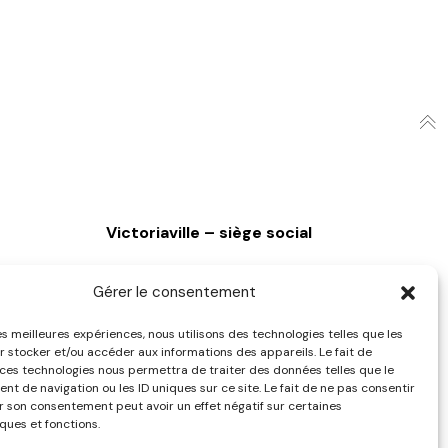
Victoriaville – siège social
29, boulevard Arthabaska Est
Gérer le consentement
Victoriaville (Québec) G6T 0S5
819 758-3887
les meilleures expériences, nous utilisons des technologies telles que les
Sans frais : 1 888 551-3887
r stocker et/ou accéder aux informations des appareils. Le fait de
 ces technologies nous permettra de traiter des données telles que le
t de navigation ou les ID uniques sur ce site. Le fait de ne pas consentir
er son consentement peut avoir un effet négatif sur certaines
ques et fonctions.