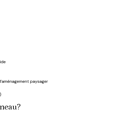
lide
x d’aménagement paysager
)
rneau?