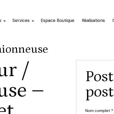
s
Services
Espace Boutique
Réalisations
mionneuse
r /
Post
use –
post
et
Nom complet
*