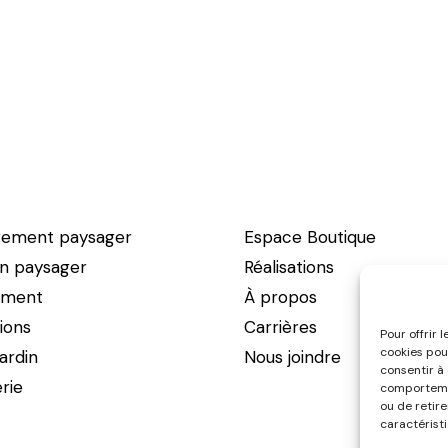
ement paysager
Espace Boutique
en paysager
Réalisations
ement
À propos
ions
Carrières
Pour offrir 
cookies pou
ardin
Nous joindre
consentir à
erie
comportemen
ou de retir
caractéristi