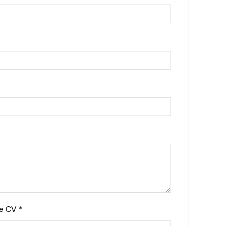
re CV
*