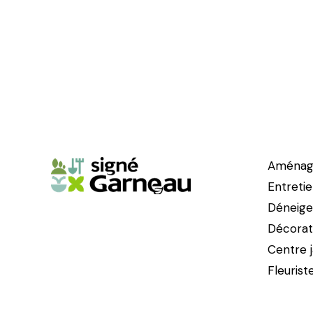
Aménag
Entreti
Déneig
Décorat
Centre j
Fleurist