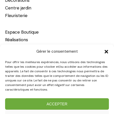
Décorations
Centre jardin
Fleuristerie
Espace Boutique
Réalisations
À propos
Gérer le consentement
Carrières
Nous joindre
Pour offrir les meilleures expériences, nous utilisons des technologies
telles que les cookies pour stocker et/ou accéder aux informations des
appareils. Le fait de consentir à ces technologies nous permettra de
traiter des données telles que le comportement de navigation ou les ID
Victoriaville – siège social
uniques sur ce site. Le fait de ne pas consentir ou de retirer son
consentement peut avoir un effet négatif sur certaines
29, boulevard Arthabaska Est
caractéristiques et fonctions.
Victoriaville (Québec) G6T 0S5
819 758-3887
ACCEPTER
Sans frais : 1 888 551-3887