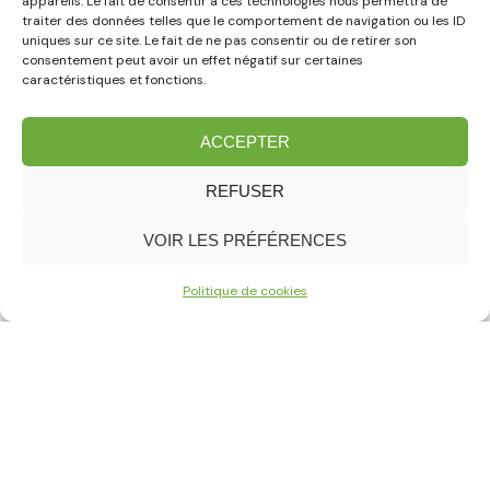
appareils. Le fait de consentir à ces technologies nous permettra de
traiter des données telles que le comportement de navigation ou les ID
uniques sur ce site. Le fait de ne pas consentir ou de retirer son
consentement peut avoir un effet négatif sur certaines
caractéristiques et fonctions.
Aménagement paysager
ACCEPTER
Entretien paysager
Déneigement
REFUSER
Décorations
VOIR LES PRÉFÉRENCES
Centre jardin
Fleuristerie
Politique de cookies
Espace Boutique
Réalisations
À propos
Carrières
Nous joindre